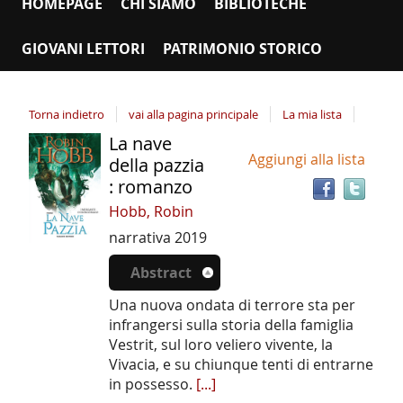
HOMEPAGE
CHI SIAMO
BIBLIOTECHE
GIOVANI LETTORI
PATRIMONIO STORICO
Torna indietro
vai alla pagina principale
La mia lista
La nave
Tro
Dettaglio
Aggiungi alla lista
il
della pazzia
del
doc
: romanzo
documento
in
Hobb, Robin
altr
narrativa
2019
riso
Abstract
Una nuova ondata di terrore sta per
infrangersi sulla storia della famiglia
Vestrit, sul loro veliero vivente, la
Vivacia, e su chiunque tenti di entrarne
in possesso.
[...]