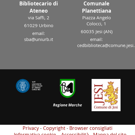
Bibliotecario di
Comunale
Ateneo
Planettiana
via Saffi, 2
Piazza Angelo
Colocci, 1
61029 Urbino
60035 Jesi (AN)
email:
sba@uniurb.it
email:
cedbiblioteca@comune.jesi.
Privacy
Copyright
Browser consigliati
Informativa cookie
Accessibilità
Mappa del sito