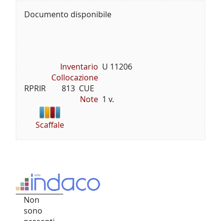
Documento disponibile
Inventario
U 11206
Collocazione
RPRIR        813  CUE
Note
1 v.
Scaffale
Non
sono