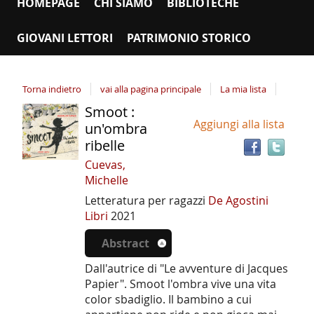
HOMEPAGE
CHI SIAMO
BIBLIOTECHE
GIOVANI LETTORI
PATRIMONIO STORICO
Torna indietro
vai alla pagina principale
La mia lista
Smoot :
Tro
Dettaglio
Aggiungi alla lista
il
un'ombra
del
doc
ribelle
documento
in
Cuevas,
altr
Michelle
riso
Letteratura per ragazzi
De Agostini
Libri
2021
Abstract
Dall'autrice di "Le avventure di Jacques
Papier". Smoot l'ombra vive una vita
color sbadiglio. Il bambino a cui