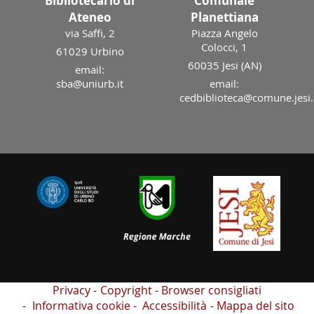
Bibliotecario di
Comunale
Ateneo
Planettiana
via Saffi, 2
Piazza Angelo
Colocci, 1
61029 Urbino
60035 Jesi (AN)
email:
sba@uniurb.it
email:
cedbiblioteca@comune.jesi.
Privacy
Copyright
Browser consigliati
Informativa cookie
Accessibilità
Mappa del sito