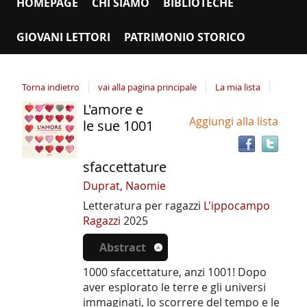
HOMEPAGE
CHI SIAMO
BIBLIOTECHE
GIOVANI LETTORI
PATRIMONIO STORICO
Torna indietro
vai alla pagina principale
La mia lista
L'amore e
Tro
Dettaglio
Aggiungi alla lista
il
le sue 1001
del
doc
documento
in
sfaccettature
altr
riso
Duprat, Naomie
Letteratura per ragazzi
L'ippocampo
Ragazzi
2025
Abstract
1000 sfaccettature, anzi 1001! Dopo
aver esplorato le terre e gli universi
immaginati, lo scorrere del tempo e le