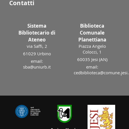
Contatti
Sistema
Biblioteca
Bibliotecario di
Comunale
Ateneo
Planettiana
via Saffi, 2
Piazza Angelo
Colocci, 1
61029 Urbino
60035 Jesi (AN)
email:
sba@uniurb.it
email:
cedbiblioteca@comune.jesi.