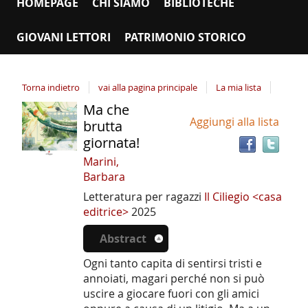
HOMEPAGE
CHI SIAMO
BIBLIOTECHE
GIOVANI LETTORI
PATRIMONIO STORICO
Torna indietro
vai alla pagina principale
La mia lista
Ma che
Tro
Dettaglio
Aggiungi alla lista
il
brutta
del
doc
giornata!
documento
in
Marini,
altr
Barbara
riso
Letteratura per ragazzi
Il Ciliegio <casa
editrice>
2025
Abstract
Ogni tanto capita di sentirsi tristi e
annoiati, magari perché non si può
uscire a giocare fuori con gli amici