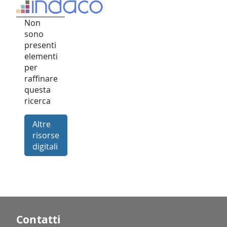
Non
sono
presenti
elementi
per
raffinare
questa
ricerca
Altre
risorse
digitali
Contatti