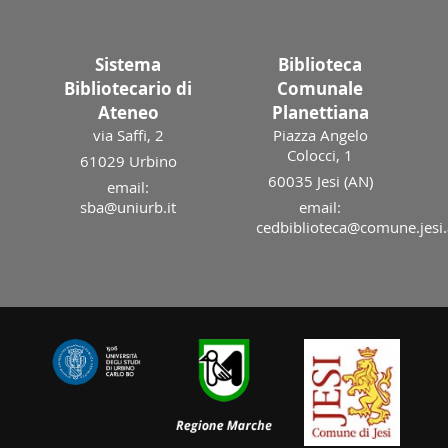
Sistema
Biblioteca
Bibliotecario di
Comunale
Ateneo
Planettiana
via Saffi, 2
Piazza Angelo
Colocci, 1
61029 Urbino
60035 Jesi (AN)
email:
sba@uniurb.it
email:
cedbiblioteca@comune.jesi.