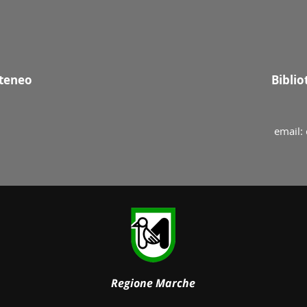
Ateneo
Bibli
email: