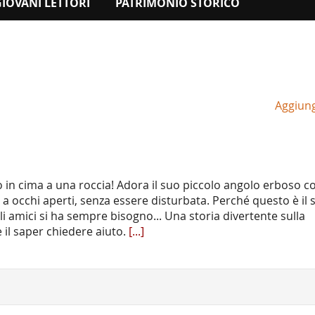
GIOVANI LETTORI
PATRIMONIO STORICO
Aggiungi
o in cima a una roccia! Adora il suo piccolo angolo erboso co
a occhi aperti, senza essere disturbata. Perché questo è il 
 amici si ha sempre bisogno... Una storia divertente sulla
e il saper chiedere aiuto.
[...]