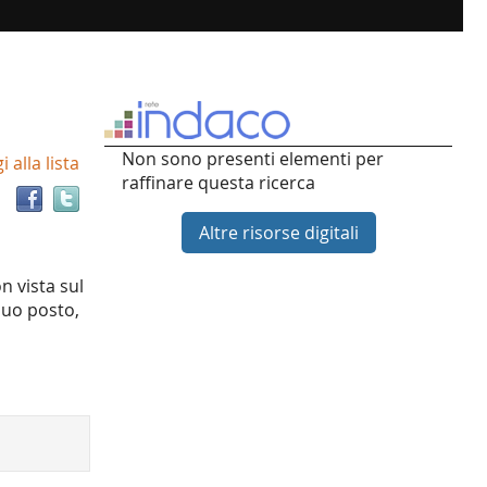
Trova
Non sono presenti elementi per
 alla lista
il
raffinare questa ricerca
documento
in
Altre risorse digitali
altre
risorse
n vista sul
suo posto,