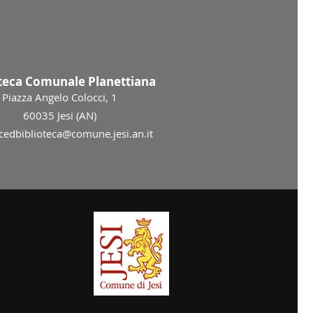
oteca Comunale Planettiana
Piazza Angelo Colocci, 1
60035 Jesi (AN)
 cedbiblioteca@comune.jesi.an.it