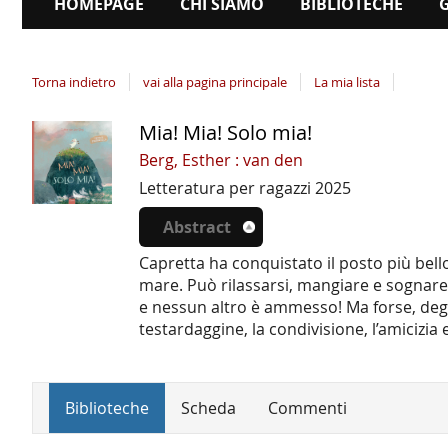
HOMEPAGE
CHI SIAMO
BIBLIOTECHE
Torna indietro
vai alla pagina principale
La mia lista
Mia! Mia! Solo mia!
Dettaglio
del
Berg, Esther : van den
documento
Letteratura per ragazzi
2025
Abstract
Capretta ha conquistato il posto più bell
mare. Può rilassarsi, mangiare e sognare 
e nessun altro è ammesso! Ma forse, degli
testardaggine, la condivisione, l’amicizia 
Biblioteche
Scheda
Commenti