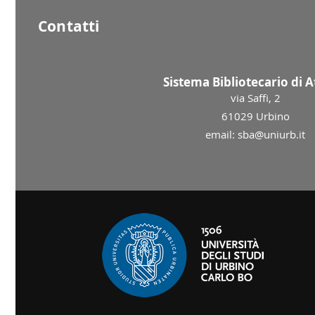
Contatti
Sistema Bibliotecario di 
via Saffi, 2
61029 Urbino
email: sba@uniurb.it