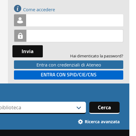
Accedi
Come accedere
Invia
Hai dimenticato la password?
Entra con credenziali di Ateneo
Entra con SPID
Cerca
Ricerca avanzata