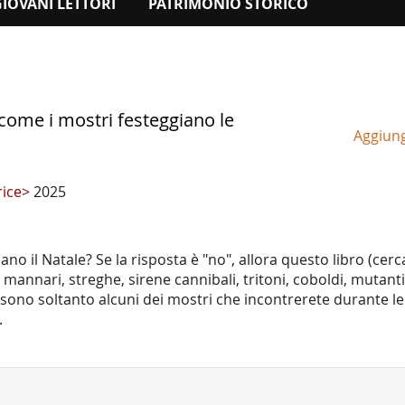
GIOVANI LETTORI
PATRIMONIO STORICO
 come i mostri festeggiano le
Aggiungi
rice>
2025
ano il Natale? Se la risposta è "no", allora questo libro (cerc
 mannari, streghe, sirene cannibali, tritoni, coboldi, mutan
i sono soltanto alcuni dei mostri che incontrerete durante le
.