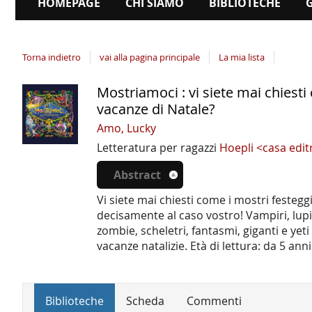
HOMEPAGE
CHI SIAMO
BIBLIOTECHE
Torna indietro
vai alla pagina principale
La mia lista
Mostriamoci : vi siete mai chiesti
Dettaglio
vacanze di Natale?
del
Amo, Lucky
documento
Letteratura per ragazzi
Hoepli <casa edit
Abstract
Vi siete mai chiesti come i mostri festeggi
decisamente al caso vostro! Vampiri, lupi
zombie, scheletri, fantasmi, giganti e yet
vacanze natalizie. Età di lettura: da 5 anni
Biblioteche
Scheda
Commenti