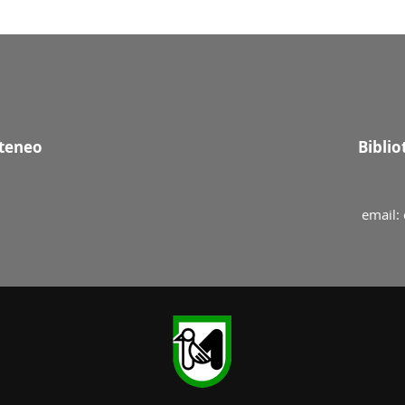
Ateneo
Bibli
email: