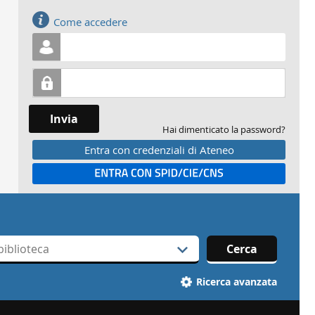
Accedi
Come accedere
Invia
Hai dimenticato la password?
Entra con credenziali di Ateneo
Entra con SPID
Cerca
Ricerca avanzata