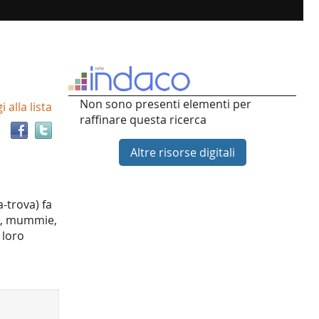
Trova
Non sono presenti elementi per
 alla lista
il
raffinare questa ricerca
documento
in
Altre risorse digitali
altre
risorse
a-trova) fa
ti, mummie,
 loro