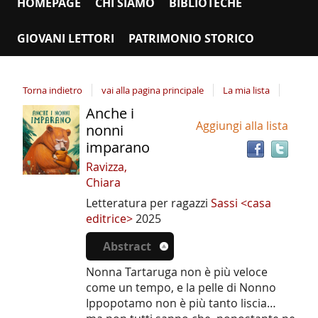
HOMEPAGE
CHI SIAMO
BIBLIOTECHE
GIOVANI LETTORI
PATRIMONIO STORICO
Torna indietro
vai alla pagina principale
La mia lista
Anche i
Tro
Dettaglio
Aggiungi alla lista
il
nonni
del
doc
imparano
documento
in
Ravizza,
altr
Chiara
riso
Letteratura per ragazzi
Sassi <casa
editrice>
2025
Abstract
Nonna Tartaruga non è più veloce
come un tempo, e la pelle di Nonno
Ippopotamo non è più tanto liscia…