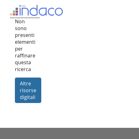
Non
sono
presenti
elementi
per
raffinare
questa
ricerca
Altre
risorse
digitali