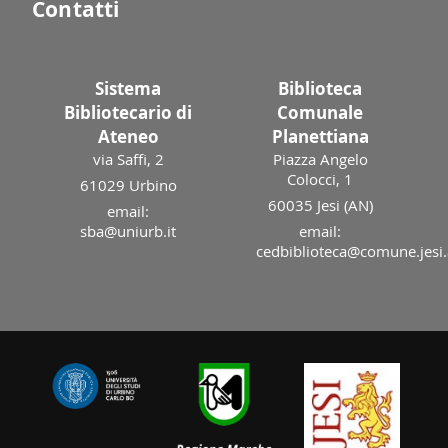
Contatti
Sistema
Biblioteca
Bibliotecario di
Comunale
Ateneo
Planettiana
via Saffi, 2
Piazza Angelo
Colocci, 1
61029 Urbino
60035 Jesi (AN)
email:
sba@uniurb.it
email:
cedbiblioteca@comune.jesi.