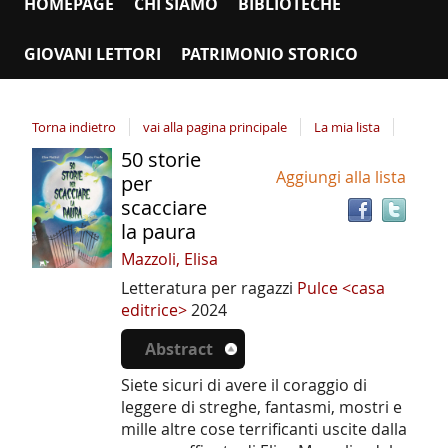
HOMEPAGE
CHI SIAMO
BIBLIOTECHE
GIOVANI LETTORI
PATRIMONIO STORICO
Torna indietro
vai alla pagina principale
La mia lista
50 storie
Tro
Dettaglio
Aggiungi alla lista
il
per
del
doc
scacciare
documento
in
la paura
altr
Mazzoli, Elisa
riso
Letteratura per ragazzi
Pulce <casa
editrice>
2024
Abstract
Siete sicuri di avere il coraggio di
leggere di streghe, fantasmi, mostri e
mille altre cose terrificanti uscite dalla