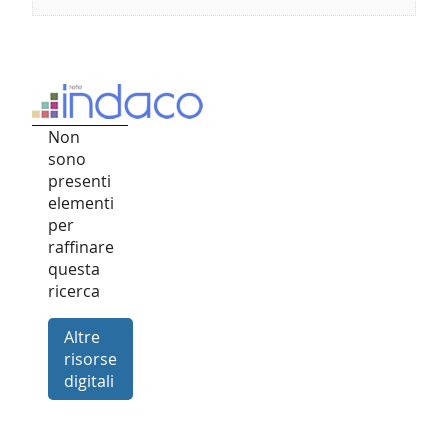
Non
sono
presenti
elementi
per
raffinare
questa
ricerca
Altre
risorse
digitali