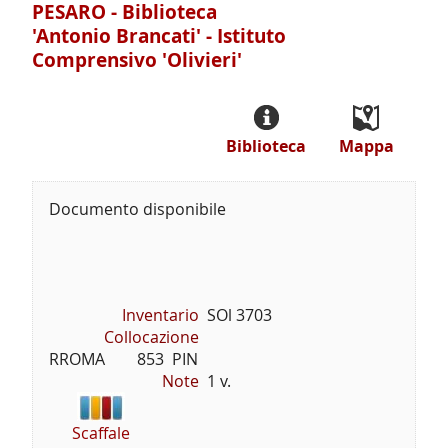
PESARO - Biblioteca
'Antonio Brancati' - Istituto
Comprensivo 'Olivieri'
Biblioteca
Mappa
Documento disponibile
Inventario
SOl 3703
Collocazione
RROMA        853  PIN
Note
1 v.
Scaffale