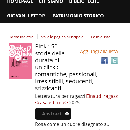
HOMEPAGE
CHI SIAMO
BIBLIOTECHE
GIOVANI LETTORI
PATRIMONIO STORICO
Torna indietro
vai alla pagina principale
La mia lista
Pink : 50
Tro
Dettaglio
Aggiungi alla lista
il
storie della
del
doc
durata di
documento
in
un click :
altr
romantiche, passionali,
riso
irresistibili, seducenti,
stizzicanti
Letteratura per ragazzi
Einaudi ragazzi
<casa editrice>
2025
Abstract
Rosa come un cuore disegnato sul