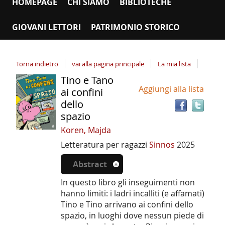
HOMEPAGE
CHI SIAMO
BIBLIOTECHE
GIOVANI LETTORI
PATRIMONIO STORICO
Torna indietro
vai alla pagina principale
La mia lista
Tino e Tano
Tro
Dettaglio
Aggiungi alla lista
il
ai confini
del
doc
dello
documento
in
spazio
altr
Koren, Majda
riso
Letteratura per ragazzi
Sinnos
2025
Abstract
In questo libro gli inseguimenti non
hanno limiti: i ladri incalliti (e affamati)
Tino e Tino arrivano ai confini dello
spazio, in luoghi dove nessun piede di