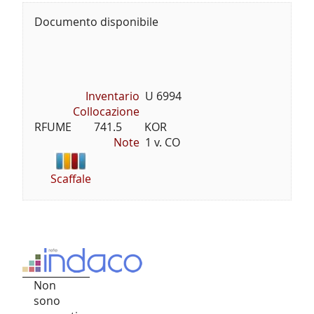
Documento disponibile
Inventario
U 6994
Collocazione
RFUME        741.5        KOR
Note
1 v. CO
Scaffale
Non
sono