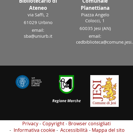
Bibliotecario di
Comunale
Ateneo
Planettiana
via Saffi, 2
Piazza Angelo
Colocci, 1
61029 Urbino
60035 Jesi (AN)
email:
sba@uniurb.it
email:
cedbiblioteca@comune.jesi.
Privacy
Copyright
Browser consigliati
Informativa cookie
Accessibilità
Mappa del sito