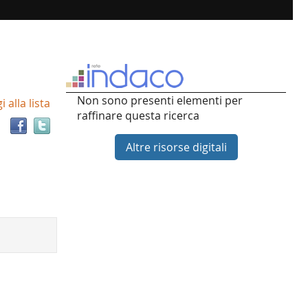
Trova
Non sono presenti elementi per
 alla lista
il
raffinare questa ricerca
documento
in
Altre risorse digitali
altre
risorse