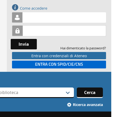
Accedi
Come accedere
Invia
Hai dimenticato la password?
Entra con credenziali di Ateneo
Entra con SPID
Cerca
Ricerca avanzata