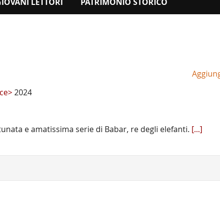
GIOVANI LETTORI
PATRIMONIO STORICO
Aggiungi
ice>
2024
rtunata e amatissima serie di Babar, re degli elefanti.
[...]