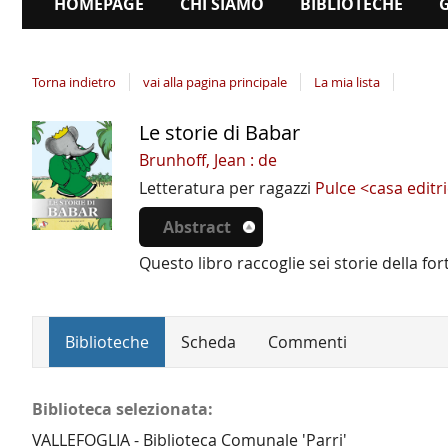
HOMEPAGE
CHI SIAMO
BIBLIOTECHE
Torna indietro
vai alla pagina principale
La mia lista
Le storie di Babar
Dettaglio
del
Brunhoff, Jean : de
documento
Letteratura per ragazzi
Pulce <casa editr
Abstract
Questo libro raccoglie sei storie della fo
Biblioteche
Scheda
Commenti
Biblioteca selezionata:
VALLEFOGLIA - Biblioteca Comunale 'Parri'