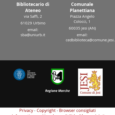
Bibliotecario di
Comunale
Ateneo
Planettiana
via Saffi, 2
Piazza Angelo
Colocci, 1
61029 Urbino
60035 Jesi (AN)
email:
sba@uniurb.it
email:
cedbiblioteca@comune.jesi.
Privacy
Copyright
Browser consigliati