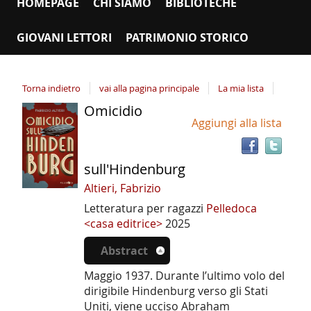
HOMEPAGE
CHI SIAMO
BIBLIOTECHE
GIOVANI LETTORI
PATRIMONIO STORICO
Torna indietro
vai alla pagina principale
La mia lista
Omicidio
Tro
Dettaglio
Aggiungi alla lista
il
del
doc
documento
in
sull'Hindenburg
altr
riso
Altieri, Fabrizio
Letteratura per ragazzi
Pelledoca
<casa editrice>
2025
Abstract
Maggio 1937. Durante l’ultimo volo del
dirigibile Hindenburg verso gli Stati
Uniti, viene ucciso Abraham