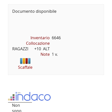
Documento disponibile
Inventario
6646
Collocazione
RAGAZZI      +10  ALT
Note
1 v.
Scaffale
Non
sono