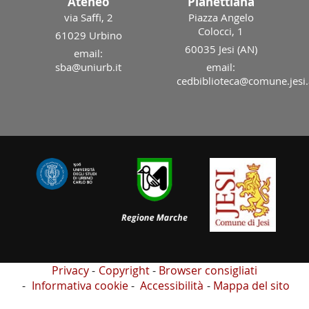
Ateneo
Planettiana
via Saffi, 2
Piazza Angelo
Colocci, 1
61029 Urbino
60035 Jesi (AN)
email:
sba@uniurb.it
email:
cedbiblioteca@comune.jesi.
Privacy
Copyright
Browser consigliati
Informativa cookie
Accessibilità
Mappa del sito