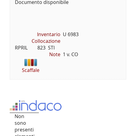
Documento disponibile
Inventario
U 6983
Collocazione
RPRIL        823  STI
Note
1 v. CO
Scaffale
Non
sono
presenti