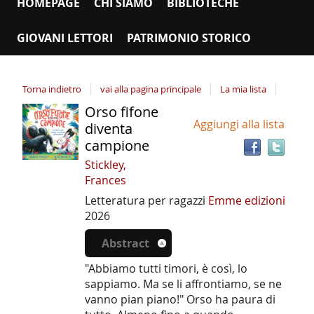
HOMEPAGE
CHI SIAMO
BIBLIOTECHE
GIOVANI LETTORI
PATRIMONIO STORICO
Torna indietro
vai alla pagina principale
La mia lista
Orso fifone
Tro
Dettaglio
Aggiungi alla lista
il
diventa
del
doc
campione
documento
in
Stickley,
altr
Frances
riso
Letteratura per ragazzi
Emme edizioni
2026
Abstract
"Abbiamo tutti timori, è così, lo
sappiamo. Ma se li affrontiamo, se ne
vanno pian piano!" Orso ha paura di