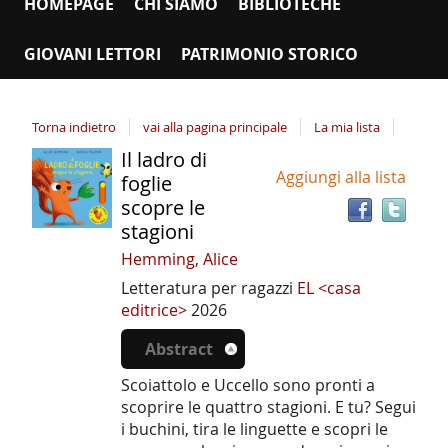
HOMEPAGE
CHI SIAMO
BIBLIOTECHE
GIOVANI LETTORI
PATRIMONIO STORICO
Torna indietro
vai alla pagina principale
La mia lista
Il ladro di
Tro
Dettaglio
Aggiungi alla lista
il
foglie
del
doc
scopre le
documento
in
stagioni
altr
Hemming, Alice
riso
Letteratura per ragazzi
EL <casa
editrice>
2026
Abstract
Scoiattolo e Uccello sono pronti a
scoprire le quattro stagioni. E tu? Segui
i buchini, tira le linguette e scopri le