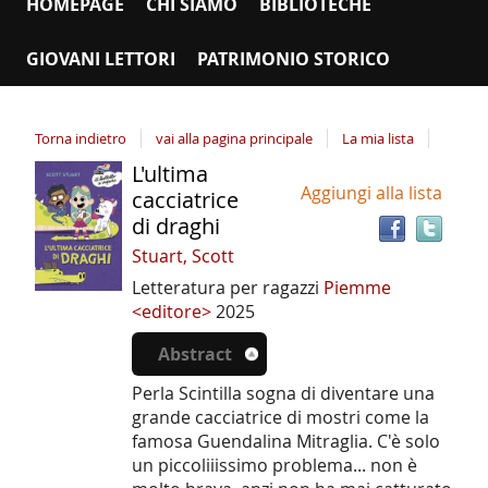
HOMEPAGE
CHI SIAMO
BIBLIOTECHE
GIOVANI LETTORI
PATRIMONIO STORICO
Torna indietro
vai alla pagina principale
La mia lista
L'ultima
Tro
Dettaglio
Aggiungi alla lista
il
cacciatrice
del
doc
di draghi
documento
in
Stuart, Scott
altr
Letteratura per ragazzi
Piemme
riso
<editore>
2025
Abstract
Perla Scintilla sogna di diventare una
grande cacciatrice di mostri come la
famosa Guendalina Mitraglia. C'è solo
un piccoliiissimo problema... non è