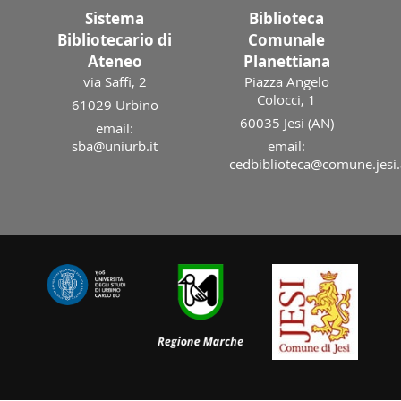
Sistema
Biblioteca
Bibliotecario di
Comunale
Ateneo
Planettiana
via Saffi, 2
Piazza Angelo
Colocci, 1
61029 Urbino
60035 Jesi (AN)
email:
sba@uniurb.it
email:
cedbiblioteca@comune.jesi.