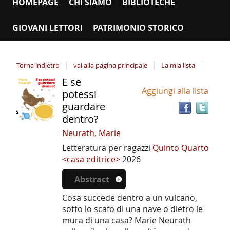
HOMEPAGE
CHI SIAMO
BIBLIOTECHE
GIOVANI LETTORI
PATRIMONIO STORICO
Torna indietro
vai alla pagina principale
La mia lista
E se
Tro
Dettaglio
Aggiungi alla lista
il
potessi
del
doc
guardare
documento
in
dentro?
altr
Neurath, Marie
riso
Letteratura per ragazzi
Quinto Quarto
<casa editrice>
2026
Abstract
Cosa succede dentro a un vulcano,
sotto lo scafo di una nave o dietro le
mura di una casa? Marie Neurath