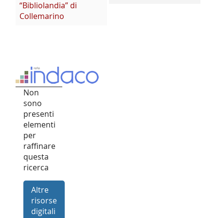
“Bibliolandia” di
Collemarino
Non
sono
presenti
elementi
per
raffinare
questa
ricerca
Altre
risorse
digitali