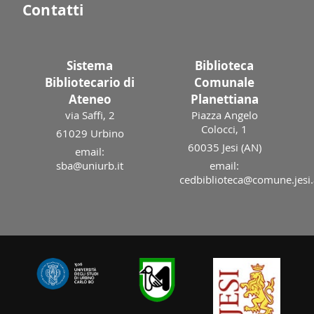
Contatti
Sistema
Biblioteca
Bibliotecario di
Comunale
Ateneo
Planettiana
via Saffi, 2
Piazza Angelo
Colocci, 1
61029 Urbino
60035 Jesi (AN)
email:
sba@uniurb.it
email:
cedbiblioteca@comune.jesi.