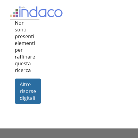
Non
sono
presenti
elementi
per
raffinare
questa
ricerca
Altre
risorse
digitali