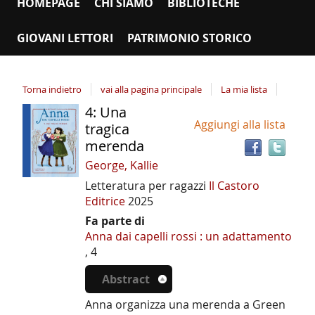
HOMEPAGE
CHI SIAMO
BIBLIOTECHE
GIOVANI LETTORI
PATRIMONIO STORICO
Torna indietro
vai alla pagina principale
La mia lista
4: Una
Tro
Dettaglio
Aggiungi alla lista
il
tragica
del
doc
merenda
documento
in
George, Kallie
altr
Letteratura per ragazzi
Il Castoro
riso
Editrice
2025
Fa parte di
Anna dai capelli rossi : un adattamento
, 4
Abstract
Anna organizza una merenda a Green