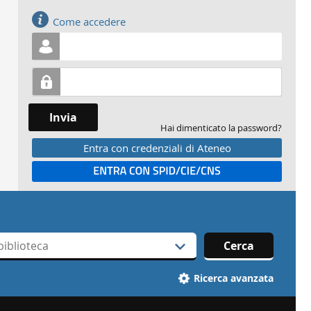
Accedi
Come accedere
Invia
Hai dimenticato la password?
Entra con credenziali di Ateneo
Entra con SPID
Cerca
Ricerca avanzata