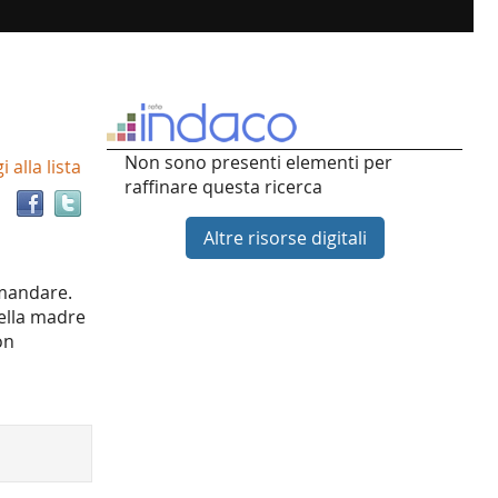
Trova
Non sono presenti elementi per
 alla lista
il
raffinare questa ricerca
documento
in
Altre risorse digitali
altre
risorse
omandare.
della madre
on