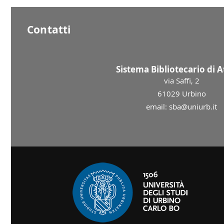
Contatti
Sistema Bibliotecario di 
via Saffi, 2
61029 Urbino
email: sba@uniurb.it