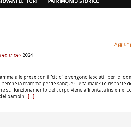
GIOVANI LETTORI
PATRIMONIO STORICO
Aggiungi
a editrice>
2024
a alle prese con il “ciclo” e vengono lasciati liberi di d
li: perché la mamma perde sangue? Le fa male? Le risposte 
one sul funzionamento del corpo viene affrontata insieme, c
 dei bambini.
[...]