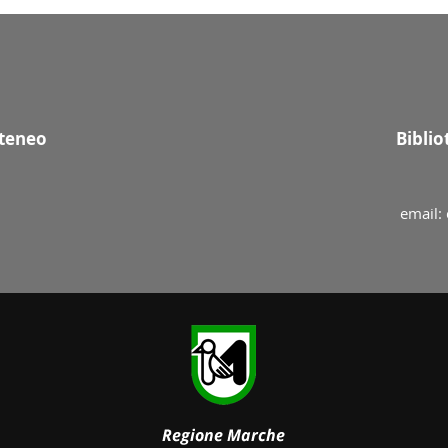
Ateneo
Bibli
email: