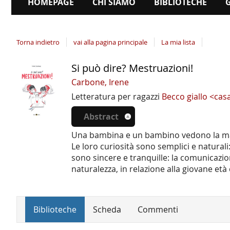
HOMEPAGE
CHI SIAMO
BIBLIOTECHE
Torna indietro
vai alla pagina principale
La mia lista
Si può dire? Mestruazioni!
Dettaglio
del
Carbone, Irene
documento
Letteratura per ragazzi
Becco giallo <cas
Abstract
Una bambina e un bambino vedono la mamm
Le loro curiosità sono semplici e natura
sono sincere e tranquille: la comunicazi
naturalezza, in relazione alla giovane età
Biblioteche
Scheda
Commenti