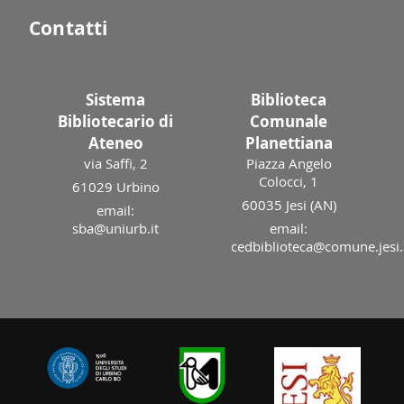
Contatti
Sistema
Biblioteca
Bibliotecario di
Comunale
Ateneo
Planettiana
via Saffi, 2
Piazza Angelo
Colocci, 1
61029 Urbino
60035 Jesi (AN)
email:
sba@uniurb.it
email:
cedbiblioteca@comune.jesi.