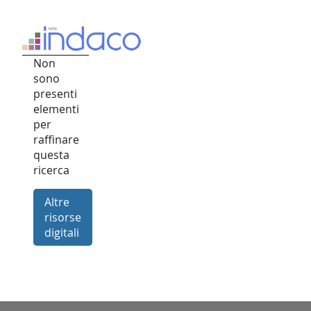
Non
sono
presenti
elementi
per
raffinare
questa
ricerca
Altre
risorse
digitali