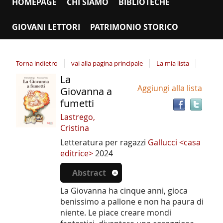
HOMEPAGE
CHI SIAMO
BIBLIOTECHE
GIOVANI LETTORI
PATRIMONIO STORICO
Torna indietro
vai alla pagina principale
La mia lista
La
Tro
Dettaglio
Aggiungi alla lista
il
Giovanna a
del
doc
fumetti
documento
in
Lastrego,
altr
Cristina
riso
Letteratura per ragazzi
Gallucci <casa
editrice>
2024
Abstract
La Giovanna ha cinque anni, gioca
benissimo a pallone e non ha paura di
niente. Le piace creare mondi