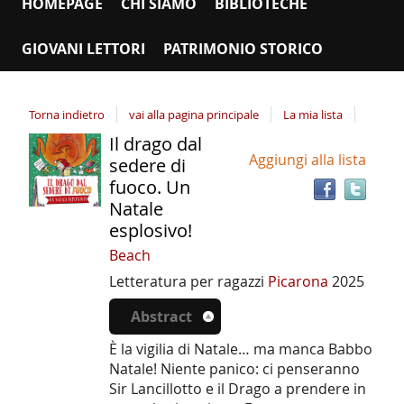
HOMEPAGE
CHI SIAMO
BIBLIOTECHE
GIOVANI LETTORI
PATRIMONIO STORICO
Torna indietro
vai alla pagina principale
La mia lista
Il drago dal
Tro
Dettaglio
Aggiungi alla lista
il
sedere di
del
doc
fuoco. Un
documento
in
Natale
altr
esplosivo!
riso
Beach
Letteratura per ragazzi
Picarona
2025
Abstract
È la vigilia di Natale… ma manca Babbo
Natale! Niente panico: ci penseranno
Sir Lancillotto e il Drago a prendere in