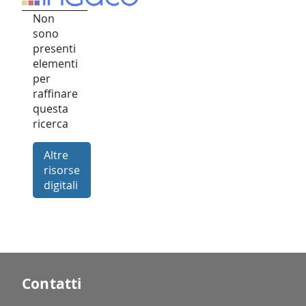
Non
sono
presenti
elementi
per
raffinare
questa
ricerca
Altre
risorse
digitali
Contatti