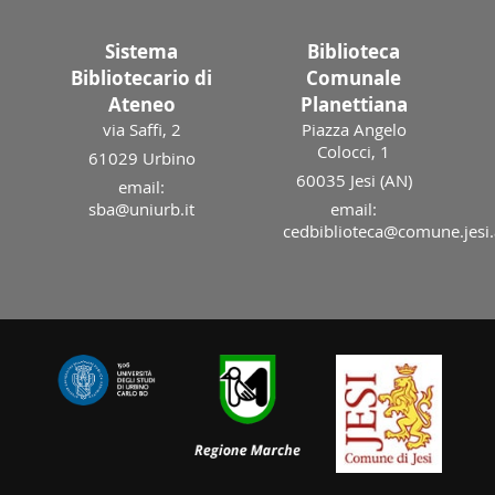
Sistema
Biblioteca
Bibliotecario di
Comunale
Ateneo
Planettiana
via Saffi, 2
Piazza Angelo
Colocci, 1
61029 Urbino
60035 Jesi (AN)
email:
sba@uniurb.it
email:
cedbiblioteca@comune.jesi.