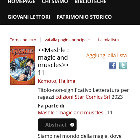
HOMEPAGE
CHI SIAMO
BIBLIOTECHE
GIOVANI LETTORI
PATRIMONIO STORICO
Torna indietro
vai alla pagina principale
La mia lista
<<Mashle :
Tro
Dettaglio
Aggiungi alla lista
il
magic and
del
doc
muscles>>
documento
in
11
altr
Kōmoto, Hajime
riso
Titolo-non-significativo
Letteratura per
ragazzi
Edizioni Star Comics Srl
2023
Fa parte di
Mashle : magic and muscles
, 11
Abstract
Siamo nel mondo della magia, dove