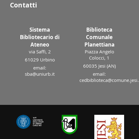
Contatti
Sistema
Biblioteca
Bibliotecario di
Comunale
Ateneo
Planettiana
via Saffi, 2
Piazza Angelo
Colocci, 1
61029 Urbino
60035 Jesi (AN)
email:
sba@uniurb.it
email:
cedbiblioteca@comune.jesi.