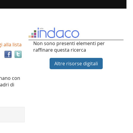
Trova
Non sono presenti elementi per
 alla lista
il
raffinare questa ricerca
documento
in
Altre risorse digitali
altre
risorse
ornano con
adri di