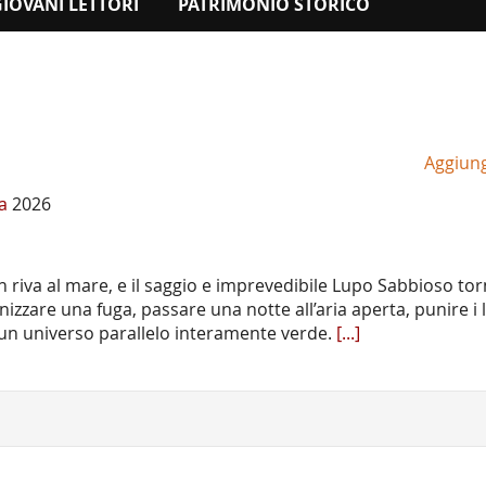
GIOVANI LETTORI
PATRIMONIO STORICO
Aggiungi
ia
2026
n riva al mare, e il saggio e imprevedibile Lupo Sabbioso t
zzare una fuga, passare una notte all’aria aperta, punire i l
in un universo parallelo interamente verde.
[...]