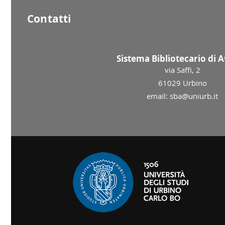
Contatti
Sistema Bibliotecario di 
via Saffi, 2
61029 Urbino
email: sba@uniurb.it