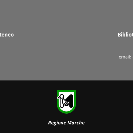
Ateneo
Bibli
email: