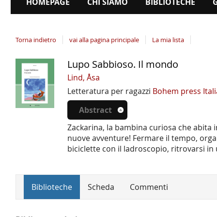
HOMEPAGE
CHI SIAMO
BIBLIOTECHE
Torna indietro
vai alla pagina principale
La mia lista
Lupo Sabbioso. Il mondo
Dettaglio
del
Lind, Åsa
documento
Letteratura per ragazzi
Bohem press Ital
Abstract
Zackarina, la bambina curiosa che abita i
nuove avventure! Fermare il tempo, organi
biciclette con il ladroscopio, ritrovarsi 
Biblioteche
Scheda
Commenti