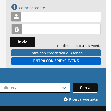
Accedi
Come accedere
Invia
Hai dimenticato la password?
Entra con credenziali di Ateneo
Entra con SPID
Cerca
Ricerca avanzata