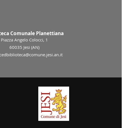
oteca Comunale Planettiana
Piazza Angelo Colocci, 1
60035 Jesi (AN)
 cedbiblioteca@comune.jesi.an.it