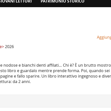
GIOVANI LETTORI
PATRIMONIO STORICO
Aggiungi
re>
2026
hie nodose e bianchi denti affilati… Chi è? È un brutto mostr
uesto libro e guardalo mentre prende forma. Poi, quando sei
pagine e fallo sparire. Un libro interattivo ingegnoso e dive
lettura: da 2 anni.