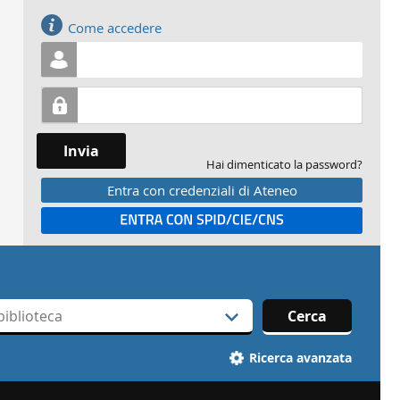
Accedi
Come accedere
Invia
Hai dimenticato la password?
Entra con credenziali di Ateneo
Entra con SPID
Cerca
Ricerca avanzata