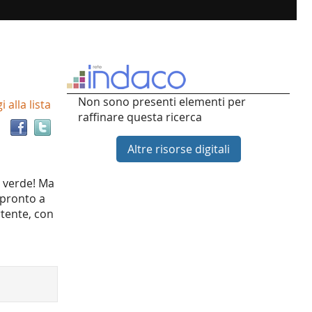
Trova
Non sono presenti elementi per
 alla lista
il
raffinare questa ricerca
documento
in
Altre risorse digitali
altre
risorse
o verde! Ma
 pronto a
rtente, con