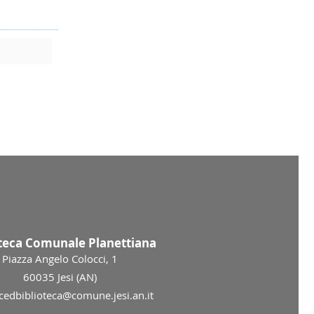
oteca Comunale Planettiana
Piazza Angelo Colocci, 1
60035 Jesi (AN)
 cedbiblioteca@comune.jesi.an.it