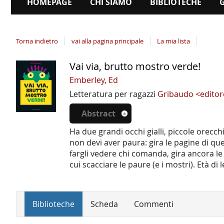
HOMEPAGE
CHI SIAMO
BIBLIOTECHE
Torna indietro
vai alla pagina principale
La mia lista
Vai via, brutto mostro verde!
Dettaglio
del
Emberley, Ed
documento
Letteratura per ragazzi
Gribaudo <edito
Abstract
Ha due grandi occhi gialli, piccole orecc
non devi aver paura: gira le pagine di q
fargli vedere chi comanda, gira ancora le 
cui scacciare le paure (e i mostri). Età di 
Biblioteche
Scheda
Commenti