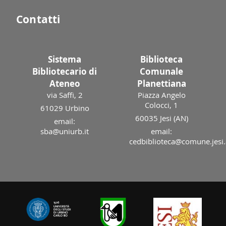
Contatti
Sistema
Biblioteca
Bibliotecario di
Comunale
Ateneo
Planettiana
via Saffi, 2
Piazza Angelo
Colocci, 1
61029 Urbino
60035 Jesi (AN)
email:
sba@uniurb.it
email:
cedbiblioteca@comune.jesi.