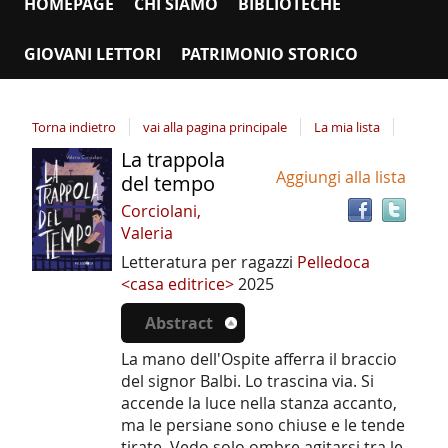
HOMEPAGE
CHI SIAMO
BIBLIOTECHE
GIOVANI LETTORI
PATRIMONIO STORICO
Torna indietro
vai alla pagina principale
La mia lista
La trappola
Tro
Dettaglio
Aggiungi alla lista
il
del tempo
del
doc
Corciolani,
documento
in
Valeria
altr
Letteratura per ragazzi
Pelledoca
riso
<casa editrice>
2025
Abstract
La mano dell'Ospite afferra il braccio
del signor Balbi. Lo trascina via. Si
accende la luce nella stanza accanto,
ma le persiane sono chiuse e le tende
tirate. Vedo solo ombre agitarsi tra le