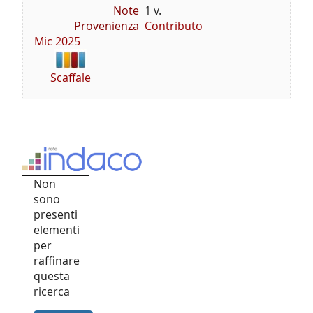
Note
1 v.
Provenienza
Contributo
Mic 2025
Scaffale
Non
sono
presenti
elementi
per
raffinare
questa
ricerca