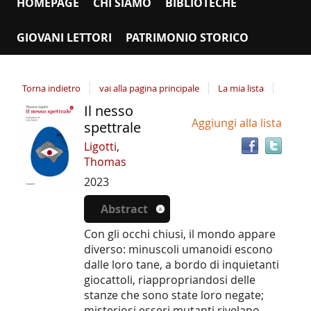
HOMEPAGE
CHI SIAMO
BIBLIOTECHE
GIOVANI LETTORI
PATRIMONIO STORICO
Torna indietro
vai alla pagina principale
La mia lista
Il nesso
Tro
Dettaglio
Aggiungi alla lista
il
spettrale
del
doc
Ligotti,
documento
in
Thomas
altr
2023
riso
Abstract
Con gli occhi chiusi, il mondo appare
diverso: minuscoli umanoidi escono
dalle loro tane, a bordo di inquietanti
giocattoli, riappropriandosi delle
stanze che sono state loro negate;
misteriosi esseri mutanti rivelano