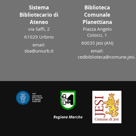
Sistema
Biblioteca
Bibliotecario di
Comunale
Ateneo
Planettiana
via Saffi, 2
Piazza Angelo
Colocci, 1
61029 Urbino
60035 Jesi (AN)
email:
sba@uniurb.it
email:
cedbiblioteca@comune.jesi.