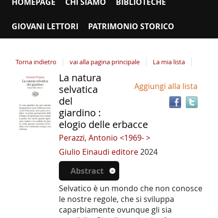
HOMEPAGE
CHI SIAMO
BIBLIOTECHE
GIOVANI LETTORI
PATRIMONIO STORICO
Torna indietro
vai alla pagina principale
La mia lista
La natura
Tro
Dettaglio
Aggiungi alla lista
il
selvatica
del
doc
del
documento
in
giardino :
altr
elogio delle erbacce
riso
Perazzi, Antonio <1969- >
Giulio Einaudi editore
2024
Abstract
Selvatico è un mondo che non conosce
le nostre regole, che si sviluppa
caparbiamente ovunque gli sia