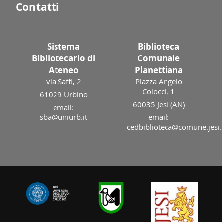
Contatti
Sistema
Biblioteca
Bibliotecario di
Comunale
Ateneo
Planettiana
via Saffi, 2
Piazza Angelo
Colocci, 1
61029 Urbino
60035 Jesi (AN)
email:
sba@uniurb.it
email:
cedbiblioteca@comune.jesi.