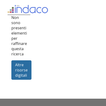
Non
sono
presenti
elementi
per
raffinare
questa
ricerca
Altre
risorse
digitali