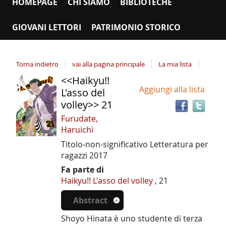
HOMEPAGE
CHI SIAMO
BIBLIOTECHE
GIOVANI LETTORI
PATRIMONIO STORICO
Torna indietro
vai alla pagina principale
La mia lista
<<Haikyu!!
Tro
Dettaglio
Aggiungi alla lista
il
L'asso del
del
doc
volley>> 21
documento
in
Furudate,
altr
Haruichi
riso
Titolo-non-significativo
Letteratura per
ragazzi
2017
Fa parte di
Haikyu!! L'asso del volley
, 21
Abstract
Shoyo Hinata è uno studente di terza