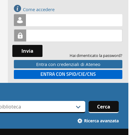
Accedi
Come accedere
Invia
Hai dimenticato la password?
Entra con credenziali di Ateneo
Entra con SPID
Cerca
Ricerca avanzata