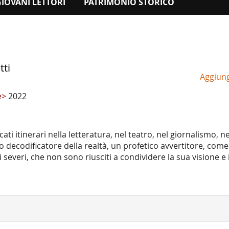
GIOVANI LETTORI
PATRIMONIO STORICO
tti
Aggiungi
ce>
2022
ti itinerari nella letteratura, nel teatro, nel giornalismo, nel
nto decodificatore della realtà, un profetico avvertitore, co
ci severi, che non sono riusciti a condividere la sua visione e i