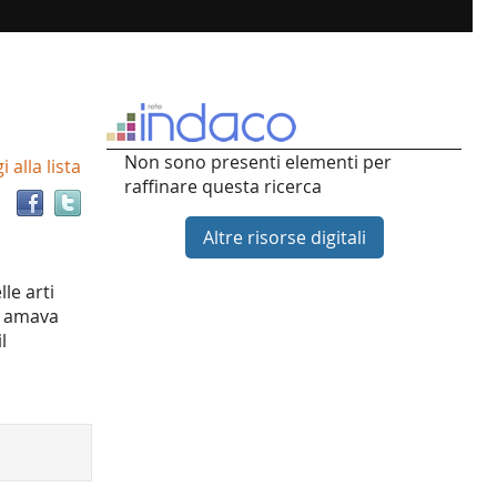
Trova
Non sono presenti elementi per
 alla lista
il
raffinare questa ricerca
documento
in
Altre risorse digitali
altre
risorse
le arti
me amava
l