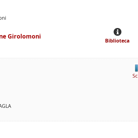
oni
one Girolomoni
Biblioteca
Sc
VAGLA