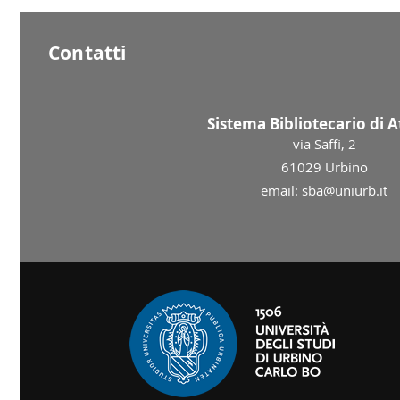
Contatti
Sistema Bibliotecario di 
via Saffi, 2
61029 Urbino
email: sba@uniurb.it