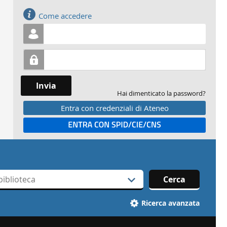
Accedi
Come accedere
Invia
Hai dimenticato la password?
Entra con credenziali di Ateneo
Entra con SPID
Cerca
Ricerca avanzata