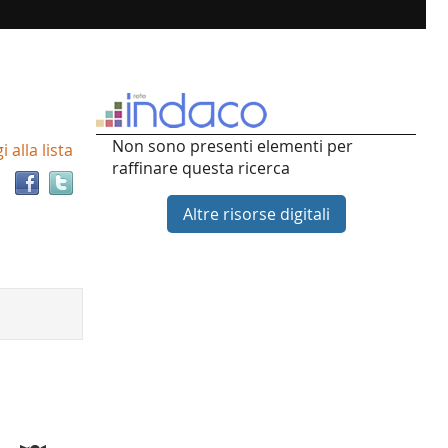
Trova
Non sono presenti elementi per
 alla lista
il
raffinare questa ricerca
documento
in
Altre risorse digitali
altre
risorse