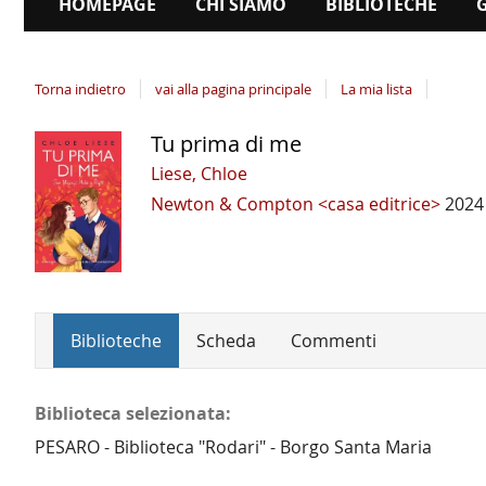
HOMEPAGE
CHI SIAMO
BIBLIOTECHE
Torna indietro
vai alla pagina principale
La mia lista
Tu prima di me
Dettaglio
del
Liese, Chloe
documento
Newton & Compton <casa editrice>
2024
Biblioteche
Scheda
Commenti
Biblioteca selezionata:
PESARO - Biblioteca "Rodari" - Borgo Santa Maria