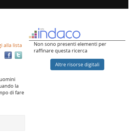
Trova
Non sono presenti elementi per
 alla lista
il
raffinare questa ricerca
documento
in
Altre risorse digitali
altre
risorse
i uomini
quando la
mpo di fare