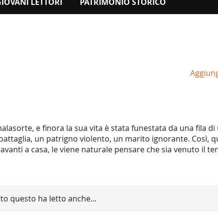
GIOVANI LETTORI
PATRIMONIO STORICO
Aggiungi
 malasorte, e finora la sua vita è stata funestata da una fila d
attaglia, un patrigno violento, un marito ignorante. Così, 
vanti a casa, le viene naturale pensare che sia venuto il te
tto questo ha letto anche...