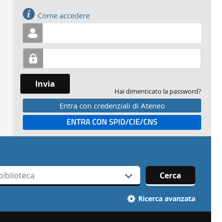
Accedi
Come accedere
Invia
Hai dimenticato la password?
Entra con credenziali di Ateneo
Entra con SPID
Cerca
Ricerca avanzata