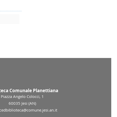
oteca Comunale Planettiana
Piazza Angelo Colocci, 1
60035 Jesi (AN)
 cedbiblioteca@comune.jesi.an.it