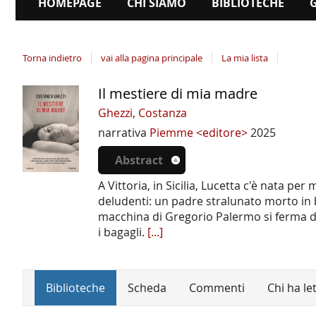
HOMEPAGE
CHI SIAMO
BIBLIOTECHE
Torna indietro
vai alla pagina principale
La mia lista
Il mestiere di mia madre
Dettaglio
del
Ghezzi, Costanza
documento
narrativa
Piemme <editore>
2025
Abstract
A Vittoria, in Sicilia, Lucetta c'è nata per
deludenti: un padre stralunato morto in b
macchina di Gregorio Palermo si ferma da
i bagagli.
[...]
Biblioteche
Scheda
Commenti
Chi ha le