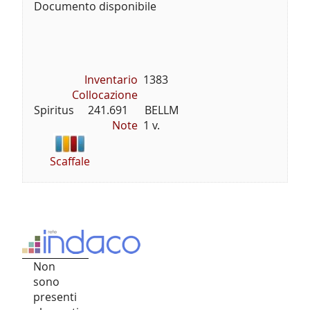
Documento disponibile
Inventario
1383
Collocazione
Spiritus     241.691      BELLM
Note
1 v.
Scaffale
Non
sono
presenti