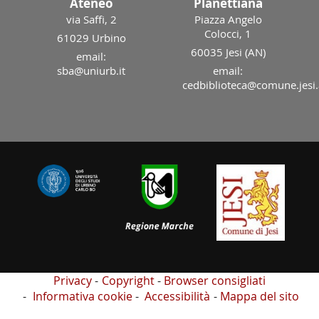
Ateneo
Planettiana
via Saffi, 2
Piazza Angelo
Colocci, 1
61029 Urbino
60035 Jesi (AN)
email:
sba@uniurb.it
email:
cedbiblioteca@comune.jesi.
Privacy
Copyright
Browser consigliati
Informativa cookie
Accessibilità
Mappa del sito