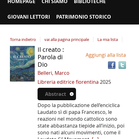
HOMEPAGE
CHI SIAMO
BIBLIOTECHE
GIOVANI LETTORI
PATRIMONIO STORICO
Torna indietro
vai alla pagina principale
La mia lista
Il creato :
Tro
Dettaglio
Aggiungi alla lista
il
Parola di
del
doc
Dio
documento
in
Belleri, Marco
altr
Libreria editrice fiorentina
2025
riso
Abstract
Dopo la pubblicazione dell’enciclica
Laudato sì di papa Francesco, le
reazioni nel mondo cattolico sono
state abbastanza tiepide all’inizio, poi
sono nati alcuni movimenti, come il