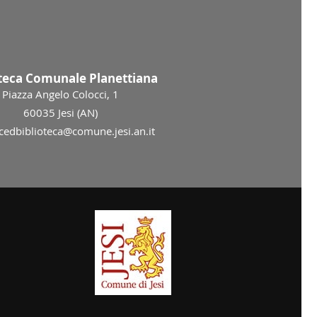
oteca Comunale Planettiana
Piazza Angelo Colocci, 1
60035 Jesi (AN)
 cedbiblioteca@comune.jesi.an.it