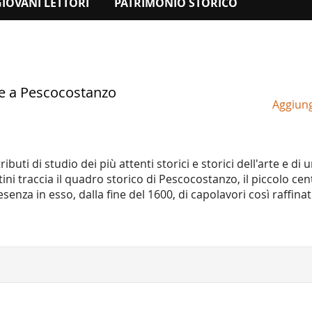
GIOVANI LETTORI
PATRIMONIO STORICO
lle a Pescocostanzo
Aggiungi
uti di studio dei più attenti storici e storici dell'arte e di
tini traccia il quadro storico di Pescocostanzo, il piccolo cen
enza in esso, dalla fine del 1600, di capolavori così raffinati