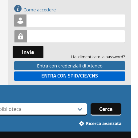
Accedi
Come accedere
Invia
Hai dimenticato la password?
Entra con credenziali di Ateneo
Entra con SPID
Cerca
Ricerca avanzata