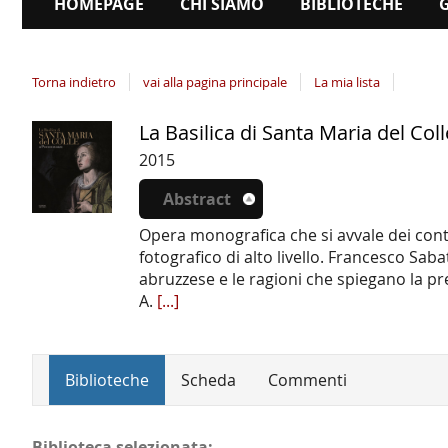
HOMEPAGE
CHI SIAMO
BIBLIOTECHE
Torna indietro
vai alla pagina principale
La mia lista
La Basilica di Santa Maria del Co
Dettaglio
del
2015
documento
Abstract
Opera monografica che si avvale dei contrib
fotografico di alto livello. Francesco Saba
abruzzese e le ragioni che spiegano la pres
A.
[...]
Biblioteche
Scheda
Commenti
Biblioteca selezionata: