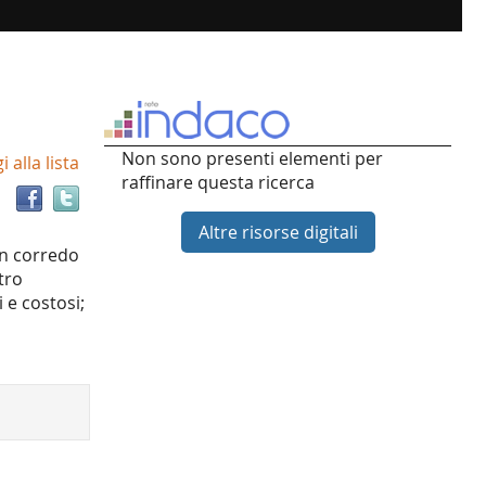
Trova
Non sono presenti elementi per
 alla lista
il
raffinare questa ricerca
documento
in
Altre risorse digitali
altre
 un corredo
risorse
tro
 e costosi;