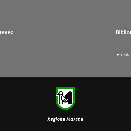
Ateneo
Bibli
email: