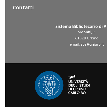
Contatti
Sistema Bibliotecario di 
via Saffi, 2
61029 Urbino
email: sba@uniurb.it