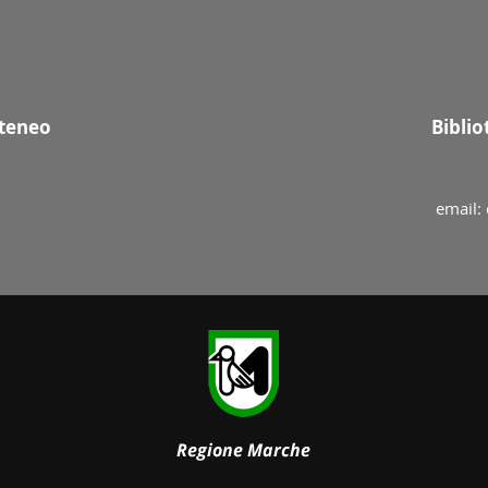
Ateneo
Bibli
email: