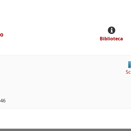
Bo
Biblioteca
Sc
046