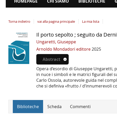
HOMEPAGE
CHI SIAMO
BIBLIOTECHE
Torna indietro
vai alla pagina principale
La mia lista
Il porto sepolto ; seguito da Derni
Dettaglio
del
Ungaretti, Giuseppe
documento
Arnoldo Mondadori editore
2025
Abstract
Opera d’esordio di Giuseppe Ungaretti, p
in nuce i simboli e le matrici figurali de
Carlo Ossola, autorevole guida nel compl
che si definiva «frutto / d’innumerevoli co
Biblioteche
Scheda
Commenti