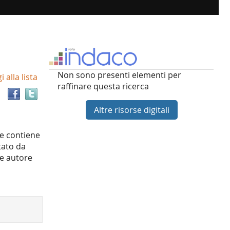
Trova
Non sono presenti elementi per
 alla lista
il
raffinare questa ricerca
documento
in
Altre risorse digitali
altre
risorse
he contiene
tato da
ne autore