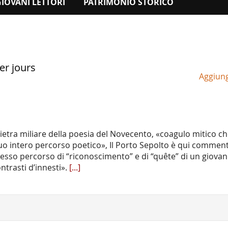
GIOVANI LETTORI
PATRIMONIO STORICO
er jours
Aggiungi
ietra miliare della poesia del Novecento, «coagulo mitico c
l suo intero percorso poetico», Il Porto Sepolto è qui commen
esso percorso di “riconoscimento” e di “quête” di un giova
ntrasti d’innesti».
[...]