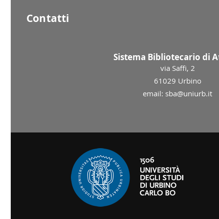
Contatti
Sistema Bibliotecario di 
via Saffi, 2
61029 Urbino
email: sba@uniurb.it