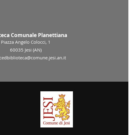
oteca Comunale Planettiana
Piazza Angelo Colocci, 1
60035 Jesi (AN)
 cedbiblioteca@comune.jesi.an.it