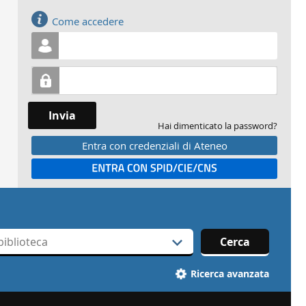
Accedi
Come accedere
Invia
Hai dimenticato la password?
Entra con credenziali di Ateneo
Entra con SPID
Cerca
Ricerca avanzata