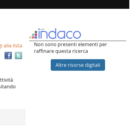
Trova
Non sono presenti elementi per
 alla lista
il
raffinare questa ricerca
documento
in
Altre risorse digitali
altre
risorse
ttività
nsitando