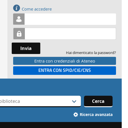
Accedi
Come accedere
Invia
Hai dimenticato la password?
Entra con credenziali di Ateneo
Entra con SPID
Cerca
Ricerca avanzata