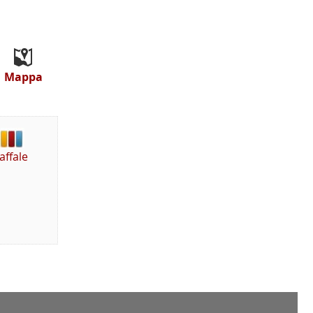
Mappa
affale