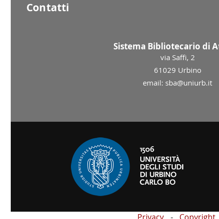
Contatti
Sistema Bibliotecario di 
via Saffi, 2
61029 Urbino
email: sba@uniurb.it
Privacy
Copyright