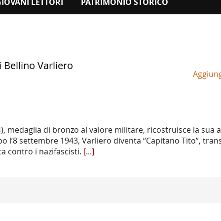
GIOVANI LETTORI
PATRIMONIO STORICO
i Bellino Varliero
Aggiungi
), medaglia di bronzo al valore militare, ricostruisce la sua a
po l’8 settembre 1943, Varliero diventa “Capitano Tito”, tra
ta contro i nazifascisti.
[...]