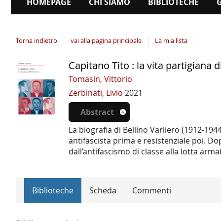
HOMEPAGE
CHI SIAMO
BIBLIOTECHE
Torna indietro
vai alla pagina principale
La mia lista
Capitano Tito : la vita partigiana d
Dettaglio
del
Tomasin, Vittorio
documento
Zerbinati, Livio
2021
Abstract
La biografia di Bellino Varliero (1912-1944
antifascista prima e resistenziale poi. Do
dall’antifascismo di classe alla lotta arma
Biblioteche
Scheda
Commenti