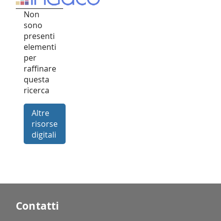
Non
sono
presenti
elementi
per
raffinare
questa
ricerca
Altre
risorse
digitali
Contatti