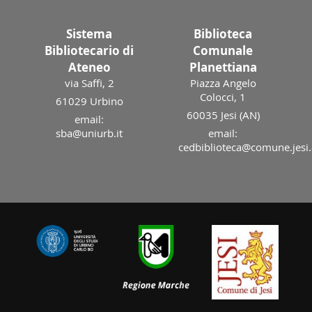
Sistema
Biblioteca
Bibliotecario di
Comunale
Ateneo
Planettiana
via Saffi, 2
Piazza Angelo
Colocci, 1
61029 Urbino
60035 Jesi (AN)
email:
sba@uniurb.it
email:
cedbiblioteca@comune.jesi.