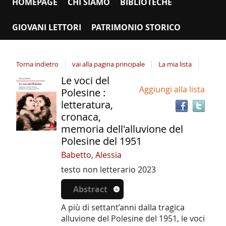
HOMEPAGE
CHI SIAMO
BIBLIOTECHE
GIOVANI LETTORI
PATRIMONIO STORICO
Torna indietro
vai alla pagina principale
La mia lista
Le voci del
Tro
Dettaglio
Aggiungi alla lista
il
Polesine :
del
doc
letteratura,
documento
in
cronaca,
altr
memoria dell'alluvione del
riso
Polesine del 1951
Babetto, Alessia
testo non letterario
2023
Abstract
A più di settant’anni dalla tragica
alluvione del Polesine del 1951, le voci