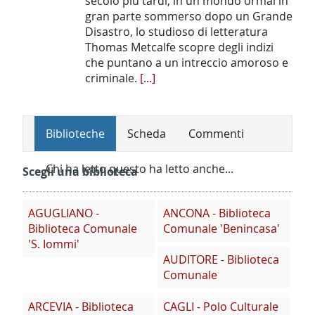
secolo più tardi, in un mondo ormai in
gran parte sommerso dopo un Grande
Disastro, lo studioso di letteratura
Thomas Metcalfe scopre degli indizi
che puntano a un intreccio amoroso e
criminale.
[...]
Biblioteche
Scheda
Commenti
Chi ha letto questo ha letto anche...
Scegli una biblioteca
AGUGLIANO -
ANCONA - Biblioteca
Biblioteca Comunale
Comunale 'Benincasa'
'S. Iommi'
AUDITORE - Biblioteca
Comunale
ARCEVIA - Biblioteca
CAGLI - Polo Culturale