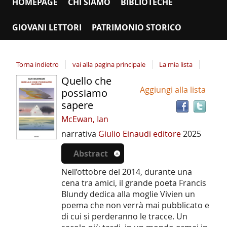
HOMEPAGE
CHI SIAMO
BIBLIOTECHE
GIOVANI LETTORI
PATRIMONIO STORICO
Torna indietro
vai alla pagina principale
La mia lista
Quello che
Tro
Dettaglio
Aggiungi alla lista
il
possiamo
del
doc
sapere
documento
in
McEwan, Ian
altr
narrativa
Giulio Einaudi editore
2025
riso
Abstract
Nell’ottobre del 2014, durante una
cena tra amici, il grande poeta Francis
Blundy dedica alla moglie Vivien un
poema che non verrà mai pubblicato e
di cui si perderanno le tracce. Un