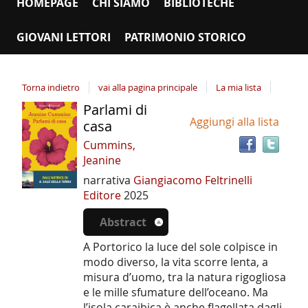
HOMEPAGE
CHI SIAMO
BIBLIOTECHE
GIOVANI LETTORI
PATRIMONIO STORICO
Torna indietro
vai alla pagina principale
La mia lista
Parlami di
Tro
Dettaglio
Aggiungi alla lista
il
casa
del
doc
Cummins,
documento
in
Jeanine
altr
narrativa
Giangiacomo Feltrinelli
riso
Editore
2025
Abstract
A Portorico la luce del sole colpisce in
modo diverso, la vita scorre lenta, a
misura d’uomo, tra la natura rigogliosa
e le mille sfumature dell’oceano. Ma
l’isola caraibica è anche flagellata dagli