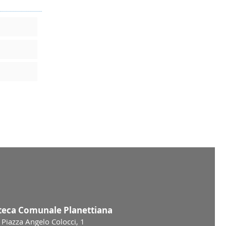
oteca Comunale Planettiana
Piazza Angelo Colocci, 1