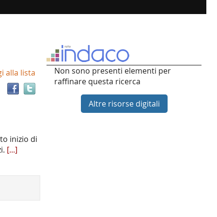
Trova
Non sono presenti elementi per
 alla lista
il
raffinare questa ricerca
documento
in
Altre risorse digitali
altre
risorse
to inizio di
i.
[...]