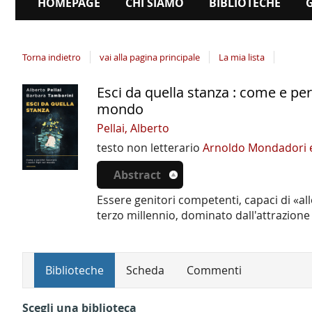
HOMEPAGE
CHI SIAMO
BIBLIOTECHE
Torna indietro
vai alla pagina principale
La mia lista
Esci da quella stanza : come e perc
Dettaglio
mondo
del
Pellai, Alberto
documento
testo non letterario
Arnoldo Mondadori 
Abstract
Essere genitori competenti, capaci di «allen
terzo millennio, dominato dall'attrazion
Biblioteche
Scheda
Commenti
Scegli una biblioteca