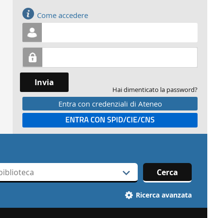
Accedi
Come accedere
Invia
Hai dimenticato la password?
Entra con credenziali di Ateneo
Entra con SPID
Cerca
Ricerca avanzata