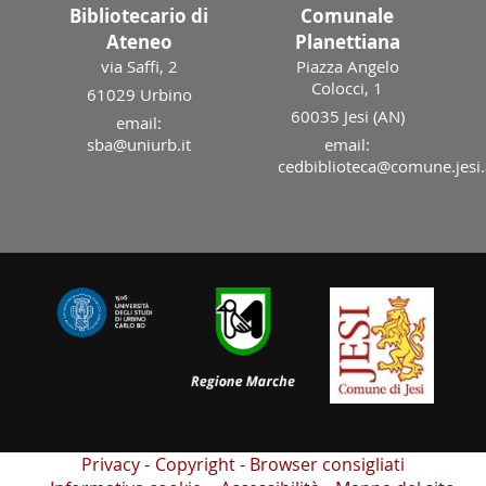
Bibliotecario di
Comunale
Ateneo
Planettiana
via Saffi, 2
Piazza Angelo
Colocci, 1
61029 Urbino
60035 Jesi (AN)
email:
sba@uniurb.it
email:
cedbiblioteca@comune.jesi.
Privacy
Copyright
Browser consigliati