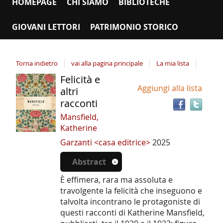
HOMEPAGE
CHI SIAMO
BIBLIOTECHE
GIOVANI LETTORI
PATRIMONIO STORICO
Torna indietro
vai alla pagina principale
La mia lista
Felicità e
Tro
Dettaglio
Aggiungi alla lista
il
altri
del
doc
racconti
documento
in
Mansfield,
altr
Katherine
riso
Garzanti <casa editrice>
2025
Abstract
È effimera, rara ma assoluta e
travolgente la felicità che inseguono e
talvolta incontrano le protagoniste di
questi racconti di Katherine Mansfield,