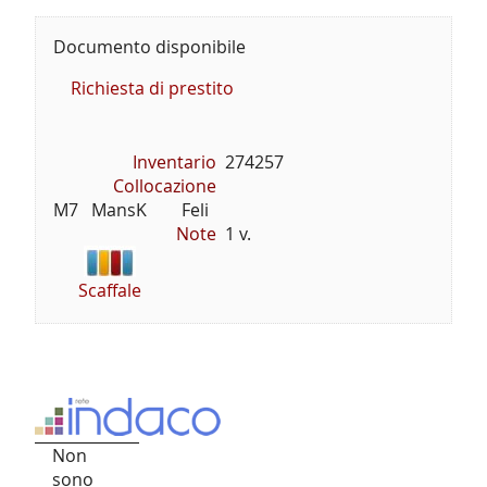
Documento disponibile
Richiesta di prestito
Inventario
274257
Collocazione
M7   MansK        Feli
Note
1 v.
Scaffale
Non
sono