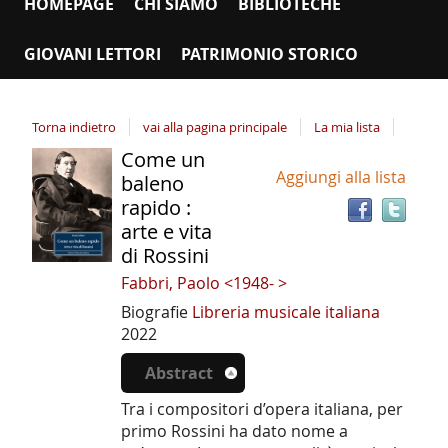
HOMEPAGE
CHI SIAMO
BIBLIOTECHE
GIOVANI LETTORI
PATRIMONIO STORICO
Torna indietro
vai alla pagina principale
La mia lista
Come un
Tro
Dettaglio
Aggiungi alla lista
il
baleno
del
doc
rapido :
documento
in
arte e vita
altr
di Rossini
riso
Fabbri, Paolo <1948- >
Biografie
Libreria musicale italiana
2022
Abstract
Tra i compositori d’opera italiana, per
primo Rossini ha dato nome a