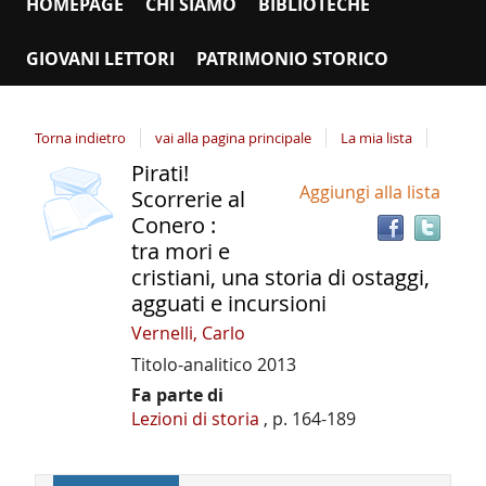
HOMEPAGE
CHI SIAMO
BIBLIOTECHE
GIOVANI LETTORI
PATRIMONIO STORICO
Torna indietro
vai alla pagina principale
La mia lista
Pirati!
copertina
Tro
Dettaglio
Aggiungi alla lista
il
Scorrerie al
del
doc
Conero :
documento
in
tra mori e
altr
cristiani, una storia di ostaggi,
riso
agguati e incursioni
Vernelli, Carlo
Titolo-analitico
2013
Fa parte di
Lezioni di storia
, p. 164-189