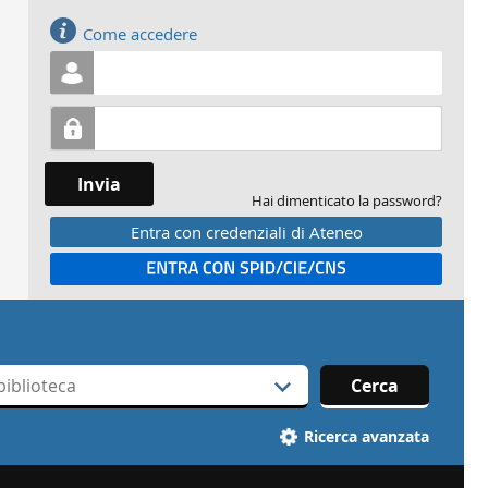
Accedi
Come accedere
Invia
Hai dimenticato la password?
Entra con credenziali di Ateneo
Entra con SPID
Cerca
Ricerca avanzata