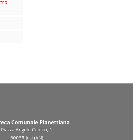
tro
oteca Comunale Planettiana
Piazza Angelo Colocci, 1
60035 Jesi (AN)