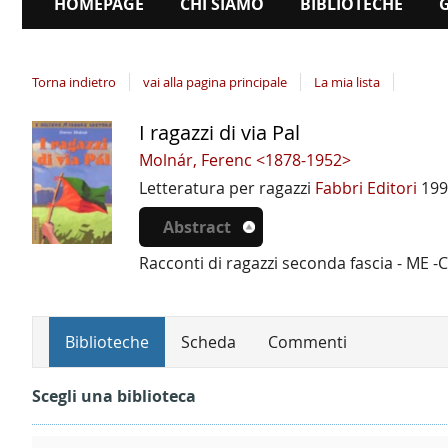
HOMEPAGE
CHI SIAMO
BIBLIOTECHE
Torna indietro
vai alla pagina principale
La mia lista
I ragazzi di via Pal
Dettaglio
del
Molnár, Ferenc <1878-1952>
documento
Letteratura per ragazzi
Fabbri Editori
199
Abstract
Racconti di ragazzi seconda fascia - ME -Cl
Biblioteche
Scheda
Commenti
Scegli una biblioteca