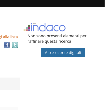
Trova
Non sono presenti elementi per
 alla lista
il
raffinare questa ricerca
documento
in
Altre risorse digitali
altre
risorse