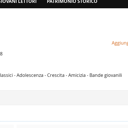
GIOVANI LETTORI
PATRIMONIO STORICO
Aggiungi
8
assici - Adolescenza - Crescita - Amicizia - Bande giovanili