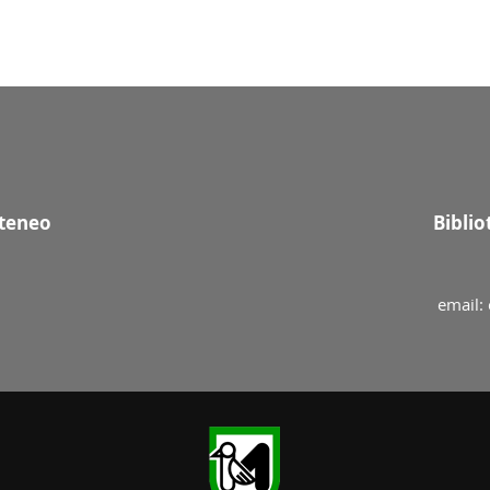
Ateneo
Bibli
email: