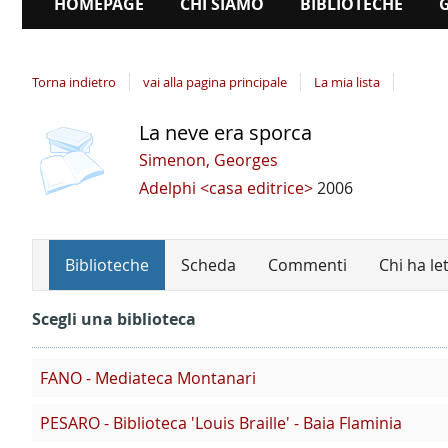
HOMEPAGE
CHI SIAMO
BIBLIOTECHE
Torna indietro
vai alla pagina principale
La mia lista
La neve era sporca
copertina
Dettaglio
del
Simenon, Georges
documento
Adelphi <casa editrice>
2006
Biblioteche
Scheda
Commenti
Chi ha le
Scegli una biblioteca
FANO - Mediateca Montanari
PESARO - Biblioteca 'Louis Braille' - Baia Flaminia