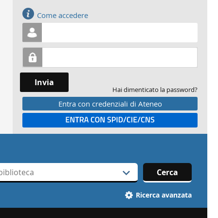
Accedi
Come accedere
Invia
Hai dimenticato la password?
Entra con credenziali di Ateneo
Entra con SPID
Cerca
Ricerca avanzata