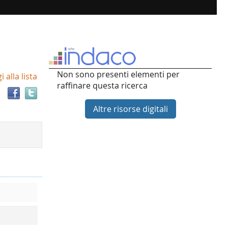
Trova
Non sono presenti elementi per
 alla lista
il
raffinare questa ricerca
documento
in
Altre risorse digitali
altre
risorse