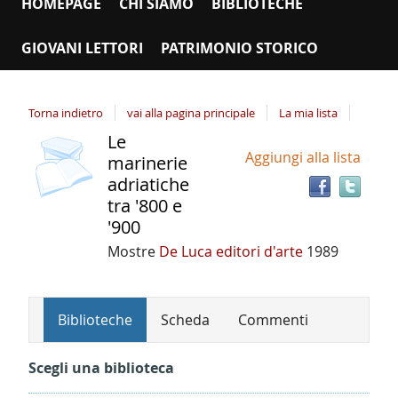
HOMEPAGE
CHI SIAMO
BIBLIOTECHE
GIOVANI LETTORI
PATRIMONIO STORICO
Torna indietro
vai alla pagina principale
La mia lista
Le
Tro
Dettaglio
Aggiungi alla lista
il
marinerie
del
doc
adriatiche
documento
in
tra '800 e
altr
'900
riso
Mostre
De Luca editori d'arte
1989
Biblioteche
Scheda
Commenti
Scegli una biblioteca