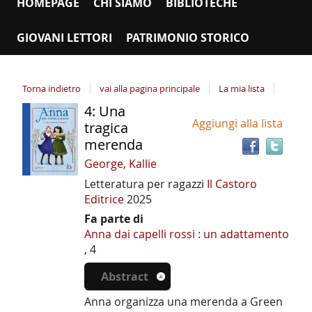
HOMEPAGE
CHI SIAMO
BIBLIOTECHE
GIOVANI LETTORI
PATRIMONIO STORICO
Torna indietro
vai alla pagina principale
La mia lista
4: Una
Tro
Dettaglio
Aggiungi alla lista
il
tragica
del
doc
merenda
documento
in
George, Kallie
altr
Letteratura per ragazzi
Il Castoro
riso
Editrice
2025
Fa parte di
Anna dai capelli rossi : un adattamento
, 4
Abstract
Anna organizza una merenda a Green