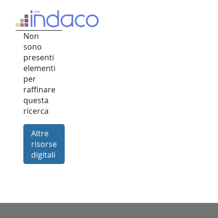
Non
sono
presenti
elementi
per
raffinare
questa
ricerca
Altre
risorse
digitali