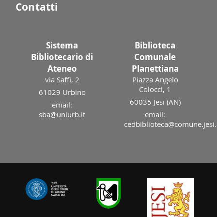
Contatti
Sistema
Biblioteca
Bibliotecario di
Comunale
Ateneo
Planettiana
via Saffi, 2
Piazza Angelo
Colocci, 1
61029 Urbino
60035 Jesi (AN)
email:
sba@uniurb.it
email:
cedbiblioteca@comune.jesi.