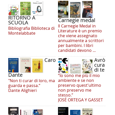
RITORNO A
Carnegie medal
SCUOLA
Il Carnegie Medal in
Bibliografia Biblioteca di
Literature è un premio
Montelabbate
che viene assegnato
annualmente a scrittori
per bambini. I libri
candidati devono ...
Caro
Avrò
cura
di te
Dante
“Io sono me più il mio
ambiente e se non
"Non ti curar di loro, ma
preservo quest'ultimo
guarda e passa.“
non preservo me
Dante Alighieri
stesso.”
JOSÉ ORTEGA Y GASSET