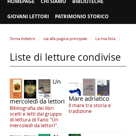
HOMEPAGE
CHI SIAMO
BIBLIOTECHE
GIOVANI LETTORI
PATRIMONIO STORICO
Torna indietro
vai alla pagina principale
La mia lista
Liste di letture condivise
Un
Mare adriatico
mercoledì da lettori
Il mare tra storia e
Bibliografia dei libri
tradizione
scelti e letti dal gruppo
di lettura di Fano "Un
mercoledì da lettori".