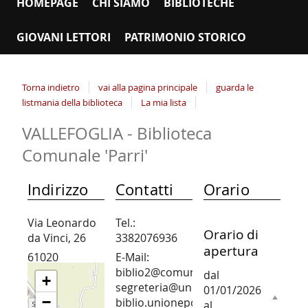
HOMEPAGE
CHI SIAMO
BIBLIOTECHE
GIOVANI LETTORI
PATRIMONIO STORICO
Torna indietro
vai alla pagina principale
guarda le
listmania della biblioteca
La mia lista
VALLEFOGLIA - Biblioteca
Comunale 'Parri'
Indirizzo
Contatti
Orario
Via Leonardo
Tel.:
Orario di
da Vinci, 26
3382076936
apertura
61020
E-Mail:
Montecchio
biblio2@comune.vallefoglia.pu.it;
dal
+
segreteria@unionepiandelbruscolo.pu
01/01/2026
−
biblio.unionepdb@provincia.ps.it
al