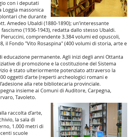
gio con i deputati
lla Loggia massonica
volontari che durante
l dott. Amedeo Ubaldi (1880-1890); un’interessante
 fascismo (1936-1943), redatta dallo stesso Ubaldi.
of. Pieruccini, comprendente 3.384 volumi ed opuscoli,
1998, il Fondo "Vito Rosaspina" (400 volumi di storia, arte e
e di educazione permanente. Agli inizi degli anni Ottanta
niziative di promozione e la costituzione del Sistema
rvizio è stato ulteriormente potenziato attraverso la
 200 oggetti d’arte (reperti archeologici romani e
l’adesione alla rete bibliotecaria provinciale.
arpegna insieme ai Comuni di Auditore, Carpegna,
rvaro, Tavoleto.
la raccolta d’arte,
ivio, la sala di
erno, 1.000 metri di
acenti scuole