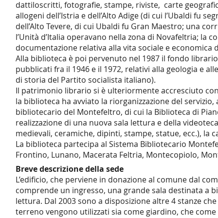
dattiloscritti, fotografie, stampe, riviste, carte geogra
allogeni dell’Istria e dell’Alto Adige (di cui l’Ubaldi f
dell’Alto Tevere, di cui Ubaldi fu Gran Maestro; una cor
l’Unità d’Italia operavano nella zona di Novafeltria; la 
documentazione relativa alla vita sociale e economica d
Alla biblioteca è poi pervenuto nel 1987 il fondo librar
pubblicati fra il 1946 e il 1972, relativi alla geologia e a
di storia del Partito socialista italiano).
Il patrimonio librario si è ulteriormente accresciuto con 
la biblioteca ha avviato la riorganizzazione del servizio
bibliotecario del Montefeltro, di cui la Biblioteca di Pi
realizzazione di una nuova sala lettura e della videoteca,
medievali, ceramiche, dipinti, stampe, statue, ecc.), la c
La biblioteca partecipa al Sistema Bibliotecario Mont
Frontino, Lunano, Macerata Feltria, Montecopiolo, Mo
Breve descrizione della sede
L’edificio, che perviene in donazione al comune dal comm
comprende un ingresso, una grande sala destinata a biblio
lettura. Dal 2003 sono a disposizione altre 4 stanze che
terreno vengono utilizzati sia come giardino, che come s