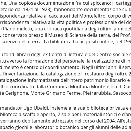
fiche. Una copiosa documentazione fra cui spiccano: il carteg
u segretario dal 1921 al 1928); l’abbondante documentazione su
rispondenza relativa ai cacciatori del Montefeltro, corpo di 
corrispondenza relativa alla vita politica e professionale de
i Piandimeleto; una cronaca quotidiana degli ultimi anni del
io, conservato presso il Museo di Scienze della terra, del Pr
lle scienze della terra. La biblioteca ha acquisito infine, nel 
i fondi librari degli ex Centri di lettura e del Centro social
, attraverso la formazione del personale, la realizzazione di i
andimeleto è centro di coordinamento. Negli ultimi anni il se
 l’inventariazione, la catalogazione e il restauro degli oltre
atalogazione informatizzata dell’intero patrimonio librario e 
efeltro coordinato dalla Comunità Montana Montefeltro di C
nte Cerignone, Monte Grimano Terme, Pietrarubbia, Sassoco
endator Ugo Ubaldi, insieme alla sua biblioteca privata e al
teca a scaffale aperto, 2 sale per i materiali storici e d’arch
 verranno debitamente attrezzate nel corso del 2004. All’est
pazio giochi e laboratorio botanico per gli alunni delle adi