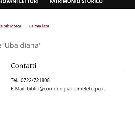
GIOVANI LETTORI
PATRIMONIO STORICO
la biblioteca
La mia lista
 'Ubaldiana'
Contatti
Tel.: 0722/721808
E-Mail: biblio@comune.piandimeleto.pu.it