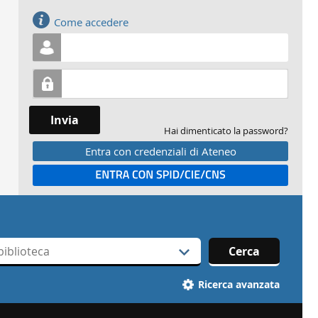
Accedi
Come accedere
Invia
Hai dimenticato la password?
Entra con credenziali di Ateneo
Entra con SPID
Cerca
Ricerca avanzata