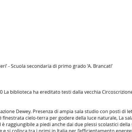
ieri’ - Scuola secondaria di primo grado ‘A. Brancati’
 La biblioteca ha ereditato testi dalla vecchia Circoscrizione
ificazione Dewey. Presenza di ampia sala studio con posti di le
 è finestrata cielo-terra per godere della luce naturale, La sal
d è raggiungibile a piedi anche dai due plessi scolastici della
e e si colloca tra i primi in Italia per l’efficientamento energ