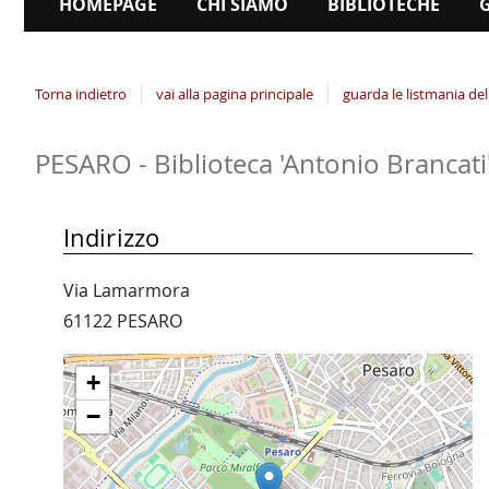
HOMEPAGE
CHI SIAMO
BIBLIOTECHE
Torna indietro
vai alla pagina principale
guarda le listmania del
PESARO - Biblioteca 'Antonio Brancati' 
Indirizzo
Via Lamarmora
61122 PESARO
+
−