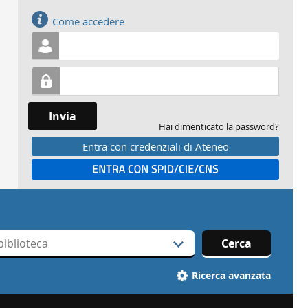
Accedi
Come accedere
Invia
Hai dimenticato la password?
Entra con credenziali di Ateneo
Entra con SPID
Cerca
Ricerca avanzata