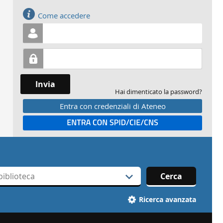
Accedi
Come accedere
Invia
Hai dimenticato la password?
Entra con credenziali di Ateneo
Entra con SPID
Cerca
Ricerca avanzata