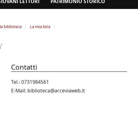
GIOVANI LETTORI
PATRIMONIO STORICO
la biblioteca
La mia lista
'
Contatti
Tel.: 0731984561
E-Mail: biblioteca@arceviaweb.it